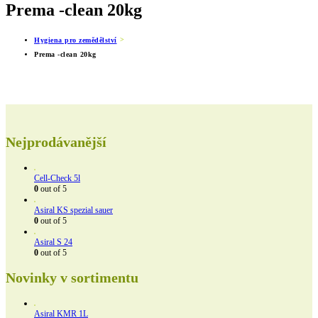
Prema -clean 20kg
Hygiena pro zemědělství
Prema -clean 20kg
Nejprodávanější
Cell-Check 5l
0
out of 5
Asiral KS spezial sauer
0
out of 5
Asiral S 24
0
out of 5
Novinky v sortimentu
Asiral KMR 1L