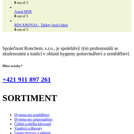
0
out of 5
Asiral MSR
0
out of 5
RDS KRONAS - Tablety čistící blistr
0
out of 5
Společnost Ronchem, s.r.o., je spolehlivý tým profesionálů se
zkušenostmi a tradicí v oblasti hygieny potravinářství a zemědělství.
Máte otázky?
+421 911 897 261
SORTIMENT
Hygiena pro zemědělství
Hygiena pro potravinářství
Čištění a údržba kávovarů
Vinařství a lihovary
Gastro provozy a zařízení