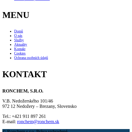
MENU
Domů
O nás
Služby
Aktuality
Kontakt
Cookies
Ochrana osobních údajů
KONTAKT
RONCHEM, S.R.O.
V.B. Nedožerského 101/46
972 12 Nedožery – Brezany, Slovensko
Tel.: +421 911 897 261
E-mail:
ronchem@ronchem.sk
© Ronchem s.r.o. Práva vyhradené.