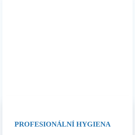
Ronchem
Váš spolehlivý partner v profesionální hygieně.
Spoznejte naši ponuku
Komplexní řešení profesionální hygieny pro vás a vaše provozy.
PROFESIONÁLNÍ HYGIENA