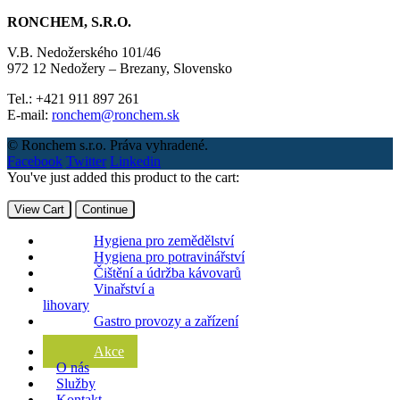
RONCHEM, S.R.O.
V.B. Nedožerského 101/46
972 12 Nedožery – Brezany, Slovensko
Tel.: +421 911 897 261
E-mail:
ronchem@ronchem.sk
© Ronchem s.r.o. Práva vyhradené.
Facebook
Twitter
Linkedin
You've just added this product to the cart:
View Cart
Continue
Hygiena pro zemědělství
Hygiena pro potravinářství
Čištění a údržba kávovarů
Vinařství a
lihovary
Gastro provozy a zařízení
Akce
O nás
Služby
Kontakt