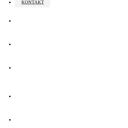
KONTAKT
HYGIENA
PRO
ZEMĚDĚLSTVÍ
HYGIENA
PRO
POTRAVINÁŘSTVÍ
ČIŠTĚNÍ
A
ÚDRŽBA
KÁVOVARŮ
VINAŘSTVÍ
A
LIHOVARY
GASTRO