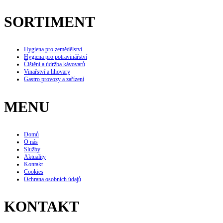
SORTIMENT
Hygiena pro zemědělství
Hygiena pro potravinářství
Čištění a údržba kávovarů
Vinařství a lihovary
Gastro provozy a zařízení
MENU
Domů
O nás
Služby
Aktuality
Kontakt
Cookies
Ochrana osobních údajů
KONTAKT