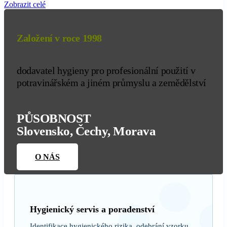
Zobrazit celé
Založení v roce 1998
dodavatel hygieny pro profesionální použití v
potravinářském a jiném průmyslu a zemědělství
PŮSOBNOST
Slovensko, Čechy, Morava
O NÁS
Hygienický servis a poradenství
Identifikace hygienického rizika, odebrání vzorku,