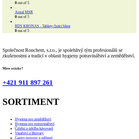
0
out of 5
Asiral MSR
0
out of 5
RDS KRONAS - Tablety čistící blistr
0
out of 5
Společnost Ronchem, s.r.o., je spolehlivý tým profesionálů se
zkušenostmi a tradicí v oblasti hygieny potravinářství a zemědělství.
Máte otázky?
+421 911 897 261
SORTIMENT
Hygiena pro zemědělství
Hygiena pro potravinářství
Čištění a údržba kávovarů
Vinařství a lihovary
Gastro provozy a zařízení