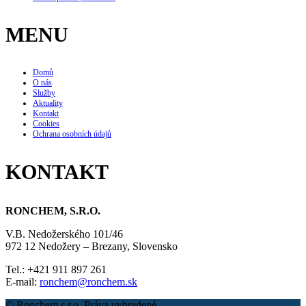
MENU
Domů
O nás
Služby
Aktuality
Kontakt
Cookies
Ochrana osobních údajů
KONTAKT
RONCHEM, S.R.O.
V.B. Nedožerského 101/46
972 12 Nedožery – Brezany, Slovensko
Tel.: +421 911 897 261
E-mail:
ronchem@ronchem.sk
© Ronchem s.r.o. Práva vyhradené.