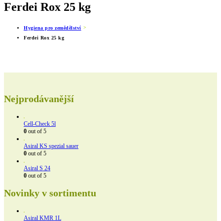
Ferdei Rox 25 kg
Hygiena pro zemědělství
Ferdei Rox 25 kg
Nejprodávanější
Cell-Check 5l
0
out of 5
Asiral KS spezial sauer
0
out of 5
Asiral S 24
0
out of 5
Novinky v sortimentu
Asiral KMR 1L